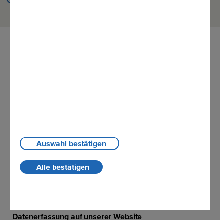
Datenschutzerklärung
1. Datenschutz auf einen Blick
Allgemeine Hinweise
Die folgenden Hinweise geben einen einfachen
Überblick darüber, was mit Ihren personenbezogenen
Daten passiert, wenn Sie unsere Website besuchen.
Auswahl bestätigen
Personenbezogene Daten sind alle Daten, mit denen Sie
persönlich identifiziert werden können. Ausführliche
Alle bestätigen
Informationen zum Thema Datenschutz entnehmen Sie
unserer unter diesem Text aufgeführten
Datenschutzerklärung.
Datenerfassung auf unserer Website