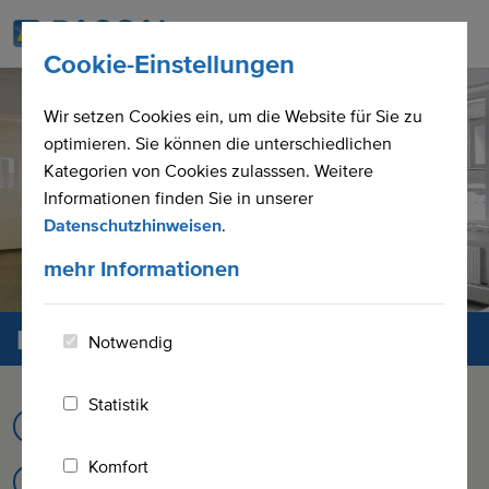
Branchenlösungen
Cookie-Einstellungen
Consulting & Projektmanagement
Wir setzen Cookies ein, um die Website für Sie zu
optimieren. Sie können die unterschiedlichen
Produkte
Kategorien von Cookies zulasssen. Weitere
Unternehmen
Informationen finden Sie in unserer
Datenschutzhinweisen
.
Karriere
mehr Informationen
Datenschutz­erklärung
Notwendig
Statistik
+49 (0) 40 / 30 611 - 0
Komfort
info@pascal.de